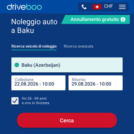
CHF
Navig
Annullamento gratuito
Noleggio auto
a Baku
Ricerca veicolo di noleggio
Ricerca avanzata
Luog
Baku (Azerbaijan)
Collezione
Ritorno
Luog
Coll
Ho
26 - 69
anni
e vivo in
Svizzera
Cerca