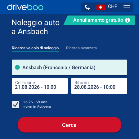
CHF
Navig
Annullamento gratuito
Noleggio auto
a Ansbach
Ricerca veicolo di noleggio
Ricerca avanzata
Luog
Ansbach (Franconia / Germania)
Collezione
Ritorno
Luog
Coll
Ho
26 - 69
anni
e vivo in
Svizzera
Cerca