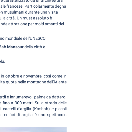
è caratterizzato da un'architettura
niale francese. Particolarmente degna
non musulmani durante una visita
ulla città. Un must assoluto è
ande attrazione per molti amanti del
onio mondiale dell'UNESCO.
Bab Mansour
della città è
blu.
di in ottobre e novembre, così come in
lta quota nelle montagne dell'Atlante
 verdi e innumerevoli palme da dattero.
 fino a 300 metri. Sulla strada delle
astelli d'argilla (Kasbah) e piccoli
i edifici di argilla è uno spettacolo