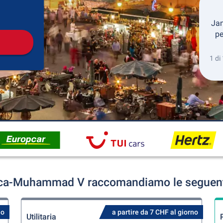
Collezione
Ritorno
Jan
pe
1 di
nca-Muhammad V raccomandiamo le seguenti 
no
a partire da 7 CHF al giorno
Utilitaria