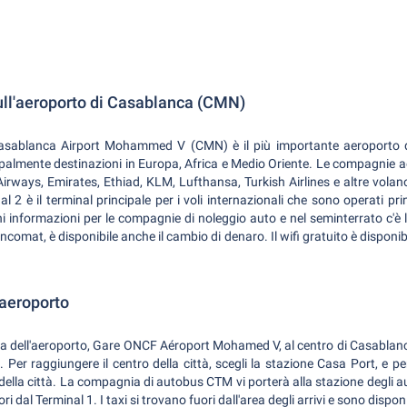
sull'aeroporto di Casablanca (CMN)
Casablanca Airport Mohammed V (CMN) è il più importante aeroporto 
ipalmente destinazioni in Europa, Africa e Medio Oriente. Le compagnie ae
 Airways, Emirates, Ethiad, KLM, Lufthansa, Turkish Airlines e altre volan
nal 2 è il terminal principale per i voli internazionali che sono operati 
i informazioni per le compagnie di noleggio auto e nel seminterrato c'è la
ncomat, è disponibile anche il cambio di denaro. Il wifi gratuito è disponib
'aeroporto
aria dell'aeroporto, Gare ONCF Aéroport Mohamed V, al centro di Casablanca
er raggiungere il centro della città, scegli la stazione Casa Port, e per 
della città. La compagnia di autobus CTM vi porterà alla stazione degli 
i dal Terminal 1. I taxi si trovano fuori dall'area degli arrivi e sono disponi