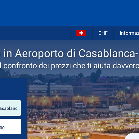
CHF
Informaz
o in Aeroporto di Casablan
Il confronto dei prezzi che ti aiuta davvero
Luogo del noleggio
Aeroporto di Casablanca-Muhammad V (Casablanca-Settat / Marocco)
Luogo di ritorno