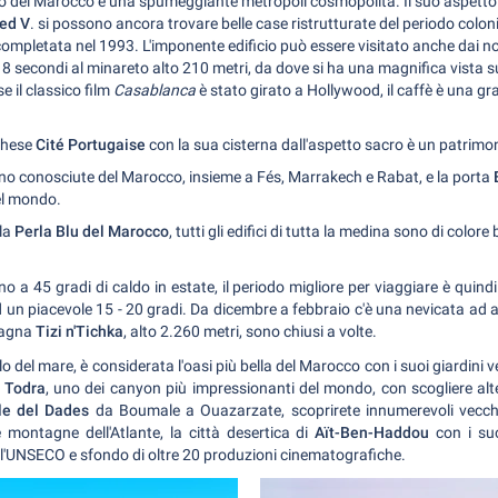
co del Marocco e una spumeggiante metropoli cosmopolita. Il suo aspetto 
ed V
. si possono ancora trovare belle case ristrutturate del periodo colo
 completata nel 1993. L'imponente edificio può essere visitato anche dai 
 8 secondi al minareto alto 210 metri, da dove si ha una magnifica vista s
se il classico film
Casablanca
è stato girato a Hollywood, il caffè è una gr
oghese
Cité Portugaise
con la sua cisterna dall'aspetto sacro è un patrim
meno conosciute del Marocco, insieme a Fés, Marrakech e Rabat, e la porta
el mondo.
la
Perla Blu del Marocco
, tutti gli edifici di tutta la medina sono di colore 
ino a 45 gradi di caldo in estate, il periodo migliore per viaggiare è quin
 un piacevole 15 - 20 gradi. Da dicembre a febbraio c'è una nevicata ad a
ntagna
Tizi n'Tichka
, alto 2.260 metri,
sono chiusi a volte.
ello del mare, è considerata l'oasi più bella del Marocco con i suoi giardini
 Todra
, uno dei canyon più impressionanti del mondo, con scogliere alte
le del Dades
da Boumale a Ouazarzate, scoprirete innumerevoli vecchi c
 montagne dell'Atlante, la città desertica di
Aït-Ben-Haddou
con i suo
l'UNSECO e sfondo di oltre 20 produzioni cinematografiche.