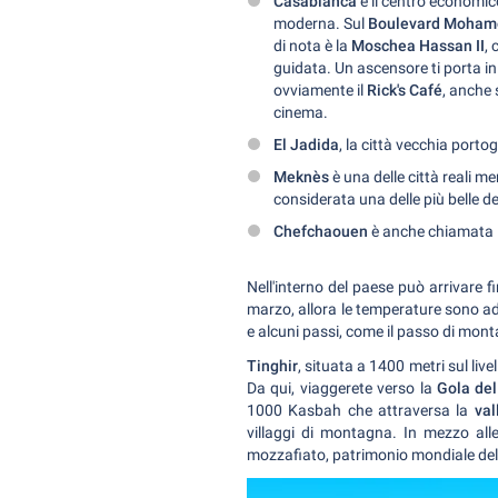
Casablanca
è il centro economi
moderna. Sul
Boulevard Moham
di nota è la
Moschea Hassan II
,
guidata. Un ascensore ti porta in
ovviamente il
Rick's Café
, anche 
cinema.
El Jadida
, la città vecchia port
Meknès
è una delle città reali 
considerata una delle più belle d
Chefchaouen
è anche chiamata 
Nell'interno del paese può arrivare f
marzo, allora le temperature sono ad
e alcuni passi, come il passo di mo
Tinghir
, situata a 1400 metri sul liv
Da qui, viaggerete verso la
Gola del
1000 Kasbah che attraversa la
val
villaggi di montagna. In mezzo alle
mozzafiato, patrimonio mondiale del