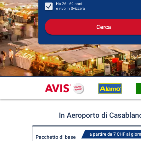
Ho
26 - 69
anni
e vivo in
Svizzera
Cerca
In Aeroporto di Casabla
a partire da 7 CHF al gior
Pacchetto di base