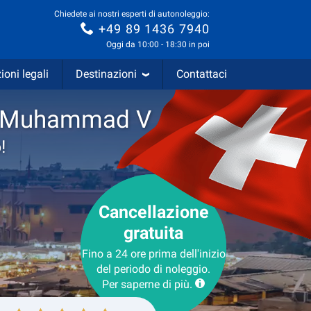
Chiedete ai nostri esperti di autonoleggio:
+49 89 1436 7940
Oggi da 10:00 - 18:30 in poi
ioni legali
Destinazioni
Contattaci
ca-Muhammad V
!
Cancellazione
gratuita
Fino a 24 ore prima dell'inizio
del periodo di noleggio.
Per saperne di più.