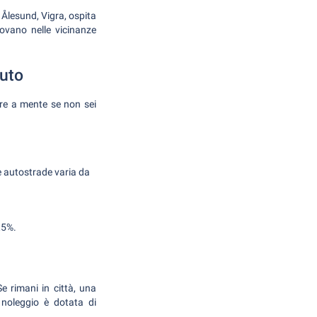
i Ålesund, Vigra, ospita
ovano nelle vicinanze
auto
re a mente se non sei
lle autostrade varia da
,5%.
Se rimani in città, una
 noleggio è dotata di