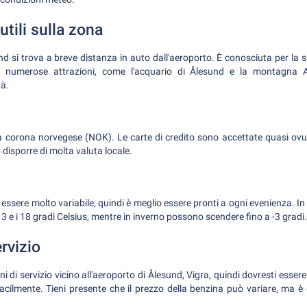
utili sulla zona
und si trova a breve distanza in auto dall'aeroporto. È conosciuta per la su
 numerose attrazioni, come l'acquario di Ålesund e la montagna Ak
tà.
la corona norvegese (NOK). Le carte di credito sono accettate quasi ov
disporre di molta valuta locale.
 essere molto variabile, quindi è meglio essere pronti a ogni evenienza. In
13 e i 18 gradi Celsius, mentre in inverno possono scendere fino a -3 gradi.
ervizio
i di servizio vicino all'aeroporto di Ålesund, Vigra, quindi dovresti essere 
acilmente. Tieni presente che il prezzo della benzina può variare, ma è