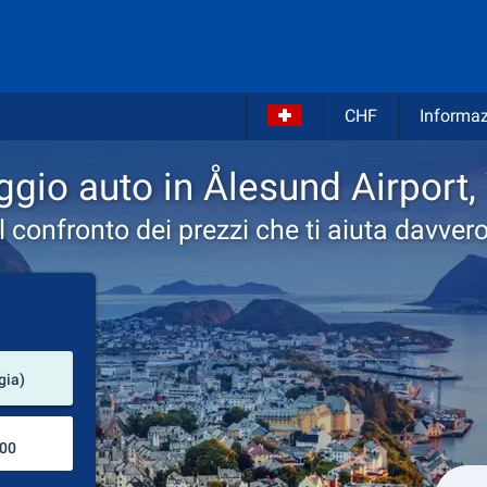
CHF
Informaz
gio auto in Ålesund Airport,
Il confronto dei prezzi che ti aiuta davvero
Luogo del noleggio
gia)
Luogo di ritorno