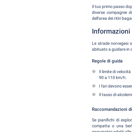
Il tuo primo passo dopo
diverse compagnie di
dell'area dei ritiri ba
Informazioni 
Le strade norvegesi 
abituato a guidare in
Regole di guida
Il limite di veloci
90 a 110 km/h.
I fari devono esse
Il tasso di alcolem
Raccomandazioni di 
Se pianifichi di esplo
compatta o una berli
pneumatici adatti alle