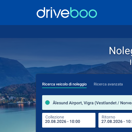
Noleg
Ricerca veicolo di noleggio
Ricerca avanzata
Ålesund Airport, Vigra (Vestlandet / Norve
Collezione
Ritorno