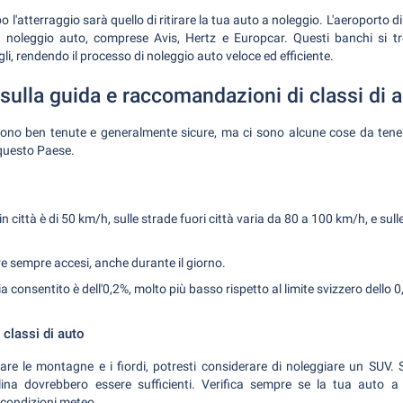
 l'atterraggio sarà quello di ritirare la tua auto a noleggio. L'aeroporto d
 noleggio auto, comprese Avis, Hertz e Europcar. Questi banchi si tr
gagli, rendendo il processo di noleggio auto veloce ed efficiente.
sulla guida e raccomandazioni di classi di 
sono ben tenute e generalmente sicure, ma ci sono alcune cose da tene
 questo Paese.
tà in città è di 50 km/h, sulle strade fuori città varia da 80 a 100 km/h, e su
re sempre accesi, anche durante il giorno.
ia consentito è dell'0,2%, molto più basso rispetto al limite svizzero dello 0
classi di auto
rare le montagne e i fiordi, potresti considerare di noleggiare un SUV. 
na dovrebbero essere sufficienti. Verifica sempre se la tua auto a
 condizioni meteo.