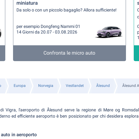
miniatura
Da solo o con un piccolo bagaglio? Allora sufficiente!
Q
per esempio Dongfeng Nammi 01
14 Giorni da 20.07 - 03.08.2026
1
Confronta le micro auto
o
Europa
Norvegia
Vestlandet
Ålesund
Ålesund Ai
a di Vigra, l'aeroporto di Ålesund serve la regione di Møre og Romsdal
rno ed efficiente aeroporto è ben posizionato per chi desidera esplorar
 auto in aeroporto