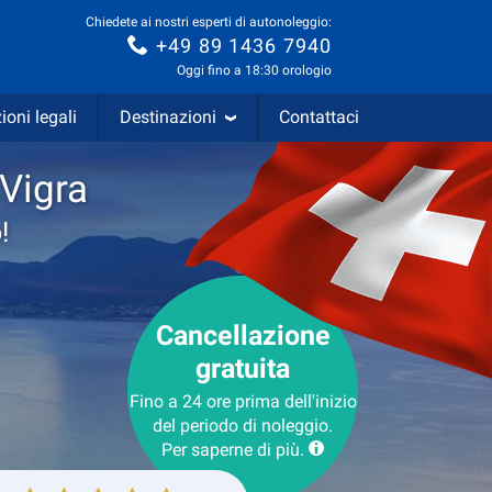
Chiedete ai nostri esperti di autonoleggio:
+49 89 1436 7940
Oggi fino a 18:30 orologio
ioni legali
Destinazioni
Contattaci
 Vigra
!
Cancellazione
gratuita
Fino a 24 ore prima dell'inizio
del periodo di noleggio.
Per saperne di più.