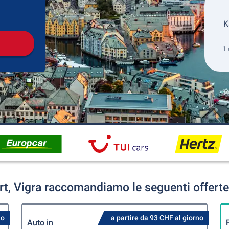
Collezione
Ritorno
K
1 
rt, Vigra raccomandiamo le seguenti offerte
no
a partire da 93 CHF al giorno
Auto in