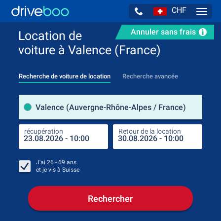
CHF
Navig
Annuler sans frais
Location de
voiture à Valence (France)
Recherche de voiture de location
Recherche avancée
pre
Valence (Auvergne-Rhône-Alpes / France)
récupération
Retour de la location
endr
récu
J'ai
26 - 69
ans
et je vis à
Suisse
Rechercher