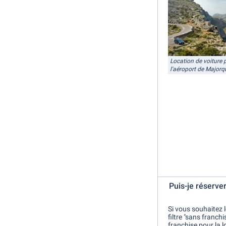
Location de voiture 
l'aéroport de Majorq
Puis-je réserve
Si vous souhaitez 
filtre "sans franch
franchise pour la 