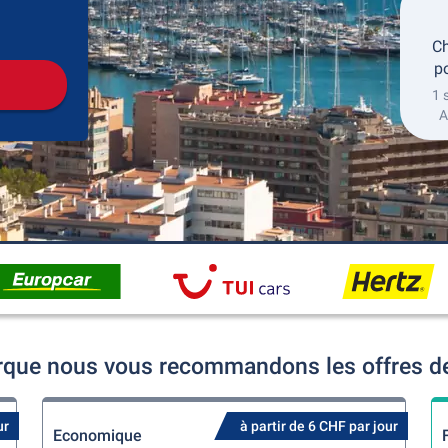
récupération
Retour de la location
Ch
po
1 
A
rque nous vous recommandons les offres de 
ur
à partir de 6 CHF par jour
Economique