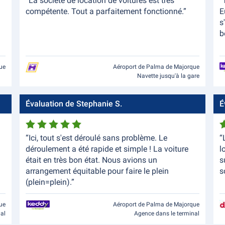
“La société de location de voitures est très
“
compétente. Tout a parfaitement fonctionné.”
E
s
b
ue
Aéroport de Palma de Majorque
Navette jusqu'à la gare
Évaluation de Stephanie S.
É
“Ici, tout s'est déroulé sans problème. Le
“
déroulement a été rapide et simple ! La voiture
l
était en très bon état. Nous avions un
s
arrangement équitable pour faire le plein
s
(plein=plein).”
ue
Aéroport de Palma de Majorque
nal
Agence dans le terminal