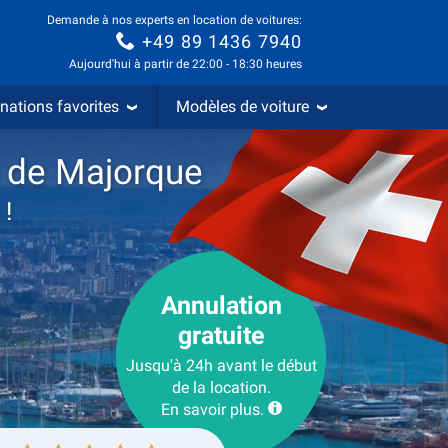
Demande à nos experts en location de voitures:
+49 89 1436 7940
Aujourd'hui à partir de 22:00 - 18:30 heures
nations favorites
Modèles de voiture
a de Majorque
 !
Annulation
gratuite
Jusqu'à 24h avant le début
de la location.
En savoir plus.