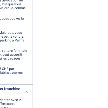
 de location de
, afin que vous
e Majorque, comme
e, vous pouvez la
 Majorque, vous
e petite voiture,
 parking à
Palma
.
ne
voiture familiale
 peut accueillir
si les bagages.
46 CHF par
iables avec vos
ns franchise
ndantes avec le
offres sans
ous vous