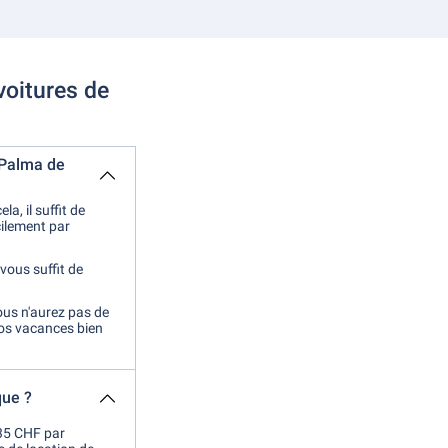
voitures de
e Palma de
a, il suffit de
cilement par
 vous suffit de
vous n'aurez pas de
vos vacances bien
que ?
 35 CHF par