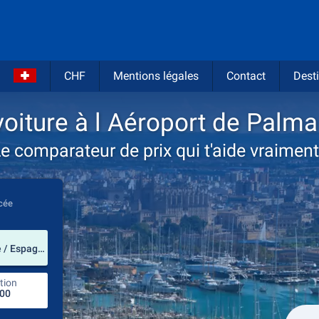
CHF
Mentions légales
Contact
Desti
voiture à l Aéroport de Palm
e comparateur de prix qui t'aide vraiment
cée
prendre
Aéroport de Palma de Majorque (Majorque / Espagne)
tion
endroit de retour