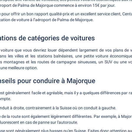
aéroport de Palma de Majorque commence à environ 15€ par jour.
our offrir un bon rapport qualité-prix et un excellent service client, Cen
cation de voiture à l’aéroport de Palma de Majorque.
ons de catégories de voitures
de voiture que vous devriez louer dépendent largement de vos plans de
ans les villes et les stations balnéaires, une petite voiture économique
les montagnes et les routes de campagne sinueuses, un SUV ou une v
 une meilleure option.
seils pour conduire à Majorque
t généralement facile et agréable, mais il y a quelques différences par r
ompte.
duit à droite, contrairement à la Suisse où on conduit à gauche.
 de la route sont également légèrement différentes. Par exemple, à Majorqu
 fluorescent en cas de panne sur l'autoroute.
tesse sont généralement plus basses qu'en Suisse. Faites donc attention 