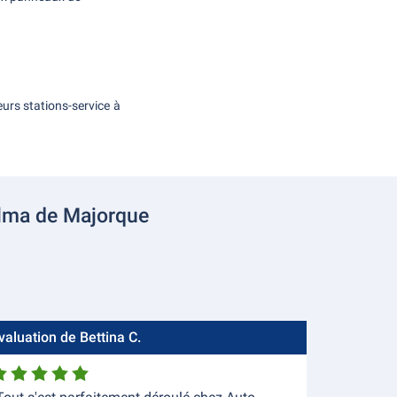
eurs stations-service à
alma de Majorque
valuation de Bettina C.