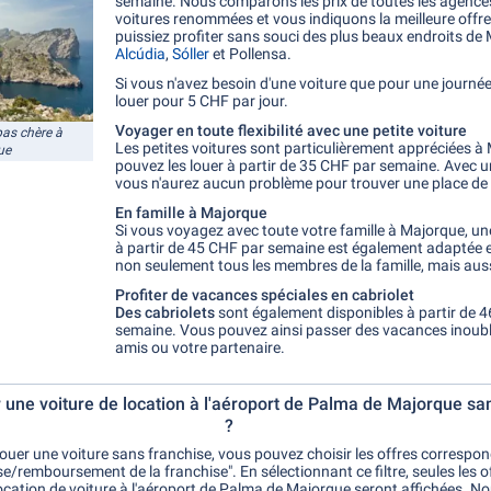
semaine. Nous comparons les prix de toutes les agences
voitures renommées et vous indiquons la meilleure offre
puissiez profiter sans souci des plus beaux endroits d
Alcúdia
,
Sóller
et Pollensa.
Si vous n'avez besoin d'une voiture que pour une journé
louer pour 5 CHF par jour.
Voyager en toute flexibilité avec une petite voiture
pas chère à
Les petites voitures sont particulièrement appréciées à
ue
pouvez les louer à partir de 35 CHF par semaine. Avec un
vous n'aurez aucun problème pour trouver une place de
En famille à Majorque
Si vous voyagez avec toute votre famille à Majorque, u
à partir de 45 CHF par semaine est également adaptée et
non seulement tous les membres de la famille, mais aus
Profiter de vacances spéciales en cabriolet
Des cabriolets
sont également disponibles à partir de 
semaine. Vous pouvez ainsi passer des vacances inoubl
amis ou votre partenaire.
r une voiture de location à l'aéroport de Palma de Majorque sa
?
louer une voiture sans franchise, vous pouvez choisir les offres correspo
ise/remboursement de la franchise". En sélectionnant ce filtre, seules les 
location de voiture à l'aéroport de Palma de Majorque seront affichées. N