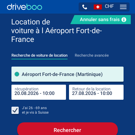
CHF
Navig
Annuler sans frais
Location de
voiture à l Aéroport Fort-de-
France
Recherche de voiture de location
Recherche avancée
pre
Aéroport Fort-de-France (Martinique)
récupération
Retour de la location
endr
récu
J'ai
26 - 69
ans
et je vis à
Suisse
Rechercher