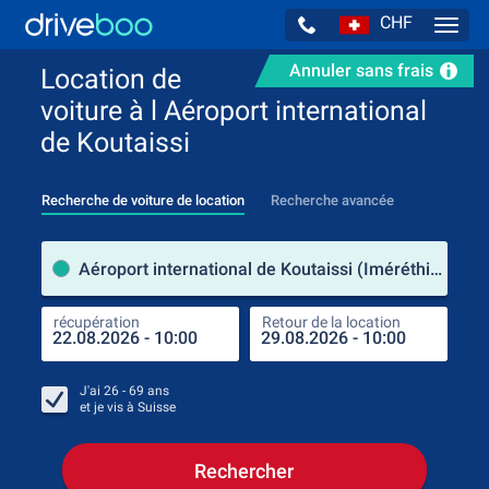
CHF
Navig
Annuler sans frais
Location de
voiture à l Aéroport international
de Koutaissi
Recherche de voiture de location
Recherche avancée
pre
Aéroport international de Koutaissi (Iméréthie / Géorgie)
récupération
Retour de la location
endr
récu
J'ai
26 - 69
ans
et je vis à
Suisse
Rechercher