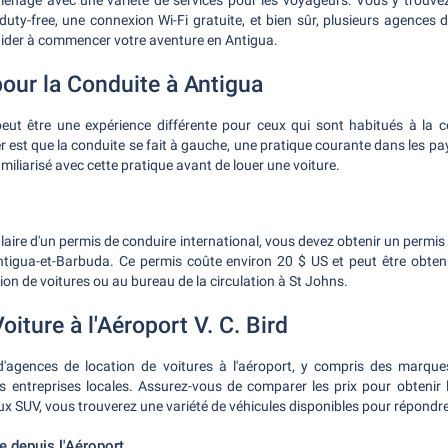
ménagé avec une variété de services pour les voyageurs. Vous y trouve
duty-free, une connexion Wi-Fi gratuite, et bien sûr, plusieurs agences d
ider à commencer votre aventure en Antigua.
pour la Conduite à Antigua
eut être une expérience différente pour ceux qui sont habitués à la c
r est que la conduite se fait à gauche, une pratique courante dans les
miliarisé avec cette pratique avant de louer une voiture.
laire d'un permis de conduire international, vous devez obtenir un permis
ntigua-et-Barbuda. Ce permis coûte environ 20 $ US et peut être obten
ion de voitures ou au bureau de la circulation à St Johns.
oiture à l'Aéroport V. C. Bird
 d'agences de location de voitures à l'aéroport, y compris des marque
 entreprises locales. Assurez-vous de comparer les prix pour obtenir l
x SUV, vous trouverez une variété de véhicules disponibles pour répondre
te depuis l'Aéroport