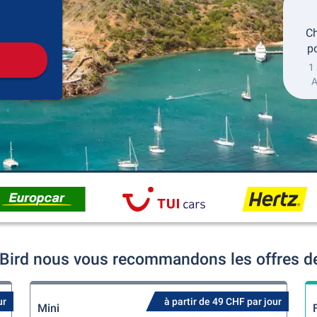
récupération
Retour de la location
Ch
po
1 
A
C. Bird nous vous recommandons les offres de
ur
à partir de 49 CHF par jour
Mini