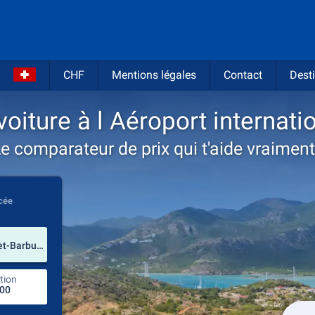
CHF
Mentions légales
Contact
Desti
oiture à l Aéroport internatio
e comparateur de prix qui t'aide vraiment
cée
prendre
Aéroport international V. C. Bird (Antigua-et-Barbuda)
tion
endroit de retour