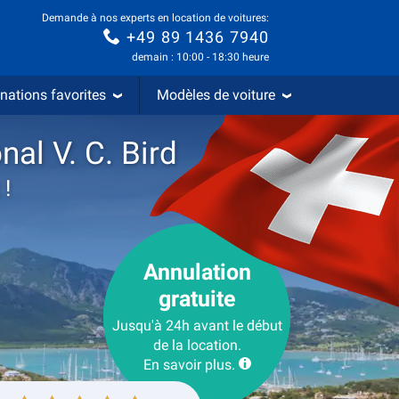
Demande à nos experts en location de voitures:
+49 89 1436 7940
demain : 10:00 - 18:30 heure
nations favorites
Modèles de voiture
nal V. C. Bird
 !
Annulation
gratuite
Jusqu'à 24h avant le début
de la location.
En savoir plus.