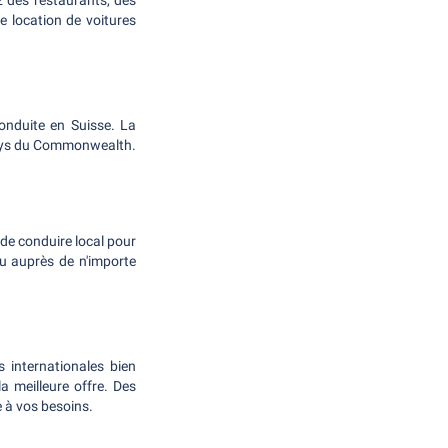
z des restaurants, des
e location de voitures
onduite en Suisse. La
 pays du Commonwealth.
 de conduire local pour
u auprès de n'importe
s internationales bien
a meilleure offre. Des
 à vos besoins.