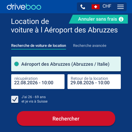
CHF
Navig
Annuler sans frais
Location de
voiture à l Aéroport des Abruzzes
Recherche de voiture de location
Recherche avancée
pre
Aéroport des Abruzzes (Abruzzes / Italie)
récupération
Retour de la location
endr
récu
J'ai
26 - 69
ans
et je vis à
Suisse
Rechercher