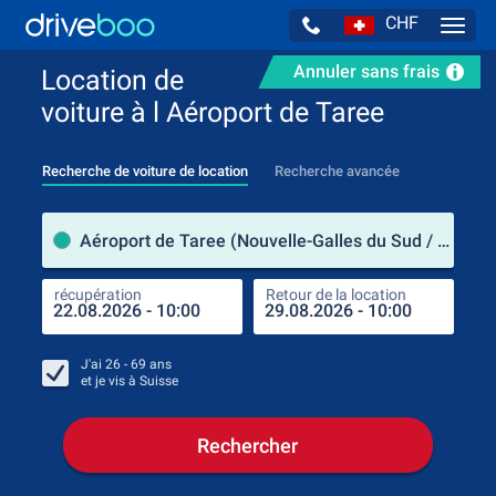
CHF
Navig
Annuler sans frais
Location de
voiture à l Aéroport de Taree
Recherche de voiture de location
Recherche avancée
pre
Aéroport de Taree (Nouvelle-Galles du Sud / Australie)
récupération
Retour de la location
endr
récu
J'ai
26 - 69
ans
et je vis à
Suisse
Rechercher