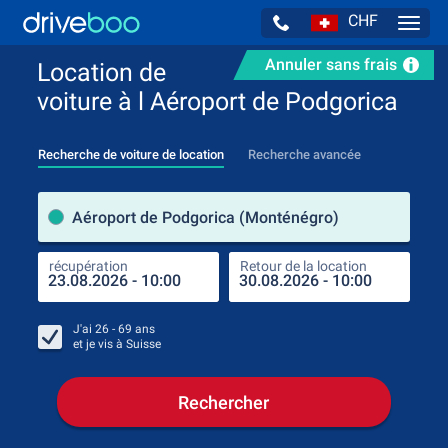
CHF
Navig
Annuler sans frais
Location de
voiture à l Aéroport de Podgorica
Recherche de voiture de location
Recherche avancée
pre
Aéroport de Podgorica (Monténégro)
récupération
Retour de la location
endr
récu
J'ai
26 - 69
ans
et je vis à
Suisse
Rechercher