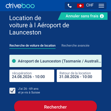
CHF
Navig
Annuler sans frais
Location de
voiture à l Aéroport de
Launceston
Recherche de voiture de location
Recherche avancée
pre
Aéroport de Launceston (Tasmanie / Australie)
récupération
Retour de la location
endr
récu
J'ai
26 - 69
ans
et je vis à
Suisse
Rechercher