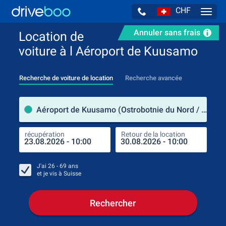
CHF
Navig
Annuler sans frais
Location de
voiture à l Aéroport de Kuusamo
Recherche de voiture de location
Recherche avancée
pre
Aéroport de Kuusamo (Ostrobotnie du Nord / Finlande)
récupération
Retour de la location
endr
récu
J'ai
26 - 69
ans
et je vis à
Suisse
Rechercher