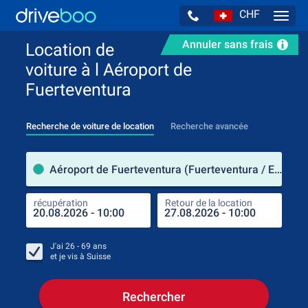
CHF
Navig
Annuler sans frais
Location de
voiture à l Aéroport de
Fuerteventura
Recherche de voiture de location
Recherche avancée
pre
Aéroport de Fuerteventura (Fuerteventura / Espagne)
récupération
Retour de la location
endr
récu
J'ai
26 - 69
ans
et je vis à
Suisse
Rechercher