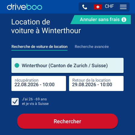
CHF
Navig
Annuler sans frais
Location de
voiture à Winterthour
Recherche de voiture de location
Recherche avancée
pre
Winterthour (Canton de Zurich / Suisse)
récupération
Retour de la location
endr
récu
J'ai
26 - 69
ans
et je vis à
Suisse
Rechercher