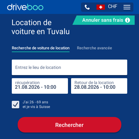
CHF
Navig
Annuler sans frais
Location de
voiture en Tuvalu
Recherche de voiture de location
Recherche avancée
Entr
Entrez le lieu de location
récupération
Retour de la location
endr
récu
J'ai
26 - 69
ans
et je vis à
Suisse
Rechercher