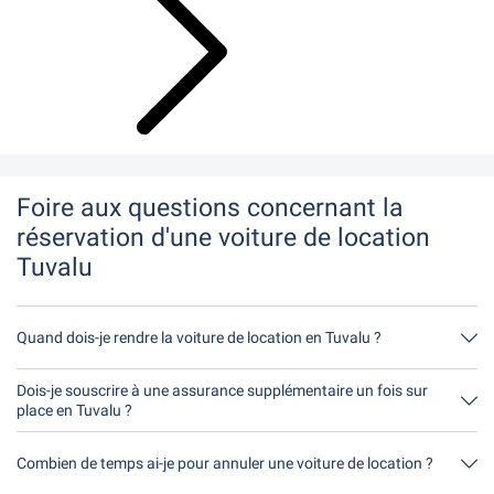
Foire aux questions concernant la
réservation d'une voiture de location
Tuvalu
Quand dois-je rendre la voiture de location en Tuvalu ?
En principe, tu peux rendre la voiture de location à n'importe quel
moment de la journée. Il est seulement important que tu ne
Dois-je souscrire à une assurance supplémentaire un fois sur
rendes pas la voiture de location plus tard que le délai indiqué
place en Tuvalu ?
lors de la réservation.
Réserve de préférence l'assurance casco complète sans franchise
par notre intermédiaire. Ainsi, tu n'auras pas besoin de souscrire
Combien de temps ai-je pour annuler une voiture de location ?
une autre assurance sur place.