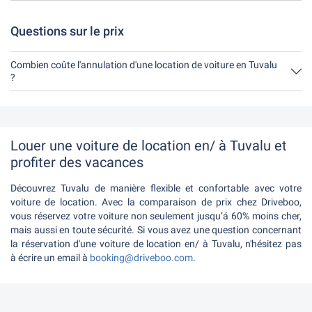
Tu as jusqu'à 24 heures avant la location pour annuler, pendant
les heures d'ouverture de Driveboo.
Questions sur le prix
Combien coûte l'annulation d'une location de voiture en Tuvalu
?
Jusqu'à 24 heures avant la location, l'annulation pendant les
heures d'ouverture de Driveboo ne coûte rien.
Louer une voiture de location en/ à Tuvalu et
profiter des vacances
Découvrez Tuvalu de manière flexible et confortable avec votre
voiture de location. Avec la comparaison de prix chez Driveboo,
vous réservez votre voiture non seulement jusqu’á 60% moins cher,
mais aussi en toute sécurité. Si vous avez une question concernant
la réservation d'une voiture de location en/ à Tuvalu, n'hésitez pas
à écrire un email à
booking@driveboo.com
.