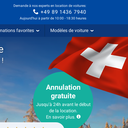
Demande à nos experts en location de voitures:
+49 89 1436 7940
Aujourd'hui à partir de 10:00 - 18:30 heures
nations favorites
Modèles de voiture
e
 !
Annulation
gratuite
Jusqu'à 24h avant le début
de la location.
En savoir plus.