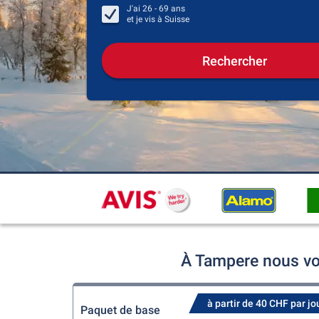
J'ai
26 - 69
ans
et je vis à
Suisse
Rechercher
À Tampere nous vo
à partir de 40 CHF par jo
Paquet de base