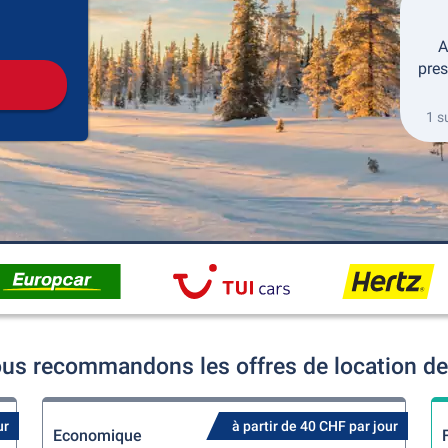
récupération
Retour de la location
A
pres
1 s
us recommandons les offres de location de 
ur
à partir de 40 CHF par jour
Economique