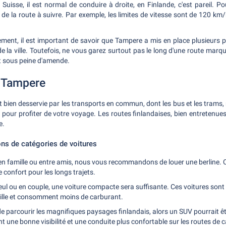
uisse, il est normal de conduire à droite, en Finlande, c'est pareil. Po
 de la route à suivre. Par exemple, les limites de vitesse sont de 120 km/
ment, il est important de savoir que Tampere a mis en place plusieurs p
de la ville. Toutefois, ne vous garez surtout pas le long d'une route ma
t sous peine d'amende.
à Tampere
t bien desservie par les transports en commun, dont les bus et les trams,
n pour profiter de votre voyage. Les routes finlandaises, bien entretenues
e.
s de catégories de voitures
en famille ou entre amis, nous vous recommandons de louer une berline. C
e confort pour les longs trajets.
ul ou en couple, une voiture compacte sera suffisante. Ces voitures sont 
ville et consomment moins de carburant.
e parcourir les magnifiques paysages finlandais, alors un SUV pourrait êtr
nt une bonne visibilité et une conduite plus confortable sur les routes d