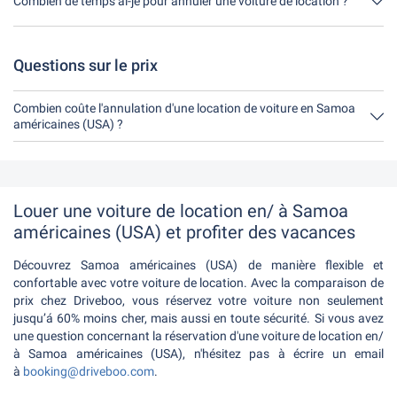
Combien de temps ai-je pour annuler une voiture de location ?
une autre assurance sur place.
Tu as jusqu'à 24 heures avant la location pour annuler, pendant
les heures d'ouverture de Driveboo.
Questions sur le prix
Combien coûte l'annulation d'une location de voiture en Samoa
américaines (USA) ?
Jusqu'à 24 heures avant la location, l'annulation pendant les
heures d'ouverture de Driveboo ne coûte rien.
Louer une voiture de location en/ à Samoa
américaines (USA) et profiter des vacances
Découvrez Samoa américaines (USA) de manière flexible et
confortable avec votre voiture de location. Avec la comparaison de
prix chez Driveboo, vous réservez votre voiture non seulement
jusqu’á 60% moins cher, mais aussi en toute sécurité. Si vous avez
une question concernant la réservation d'une voiture de location en/
à Samoa américaines (USA), n'hésitez pas à écrire un email
à
booking@driveboo.com
.