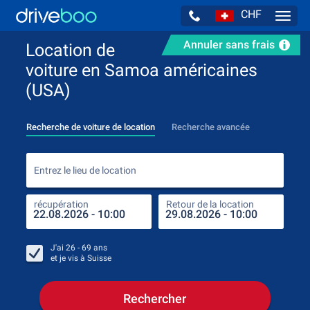
CHF
Navig
Annuler sans frais
Location de
voiture en Samoa américaines
(USA)
Recherche de voiture de location
Recherche avancée
Entr
Entrez le lieu de location
récupération
Retour de la location
endr
récu
J'ai
26 - 69
ans
et je vis à
Suisse
Rechercher