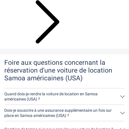
Foire aux questions concernant la
réservation d'une voiture de location
Samoa américaines (USA)
Quand dois-je rendre la voiture de location en Samoa
américaines (USA) ?
En principe, tu peux rendre la voiture de location à n'importe quel
moment de la journée. Il est seulement important que tu ne
Dois-je souscrire à une assurance supplémentaire un fois sur
rendes pas la voiture de location plus tard que le délai indiqué
place en Samoa américaines (USA) ?
lors de la réservation.
Réserve de préférence l'assurance casco complète sans franchise
par notre intermédiaire. Ainsi, tu n'auras pas besoin de souscrire