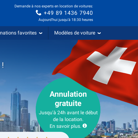
Demande à nos experts en location de voitures:
+49 89 1436 7940
Aujourd'hui jusqu'à 18:30 heures
nations favorites
Modèles de voiture
 !
Annulation
gratuite
Jusqu'à 24h avant le début
de la location.
En savoir plus.