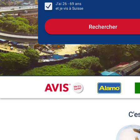
J'ai
26 - 69
ans
et je vis à
Suisse
Rechercher
C'e