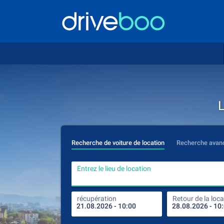
L
Recherche de voiture de location
Recherche avan
Entrez le lieu de location
récupération
Retour de la loca