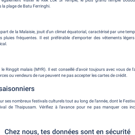
 également visiter le Kek Lok Si Temple, le plus grand temple boudd
la plage de Batu Ferringhi.
rt de la Malaisie, jouit d'un climat équatorial, caractérisé par une tem
s pluies fréquentes. Il est préférable d'emporter des vêtements léger
ical.
le Ringgit malais (MYR). Il est conseillé d'avoir toujours avec vous de l
rces ou vendeurs de rue peuvent ne pas accepter les cartes de crédit.
saisonniers
r ses nombreux festivals culturels tout au long de l'année, dont le Festiva
tival de Thaipusam. Vérifiez à l'avance pour ne pas manquer ces inc
Chez nous, tes données sont en sécurité