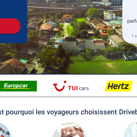
récupération
Retour de la location
parf
1 
st pourquoi les voyageurs choisissent Drive