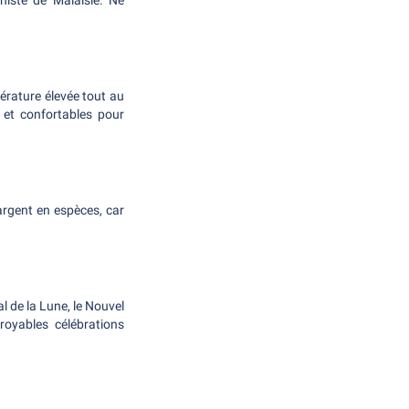
histe de Malaisie. Ne
pérature élevée tout au
s et confortables pour
'argent en espèces, car
l de la Lune, le Nouvel
royables célébrations