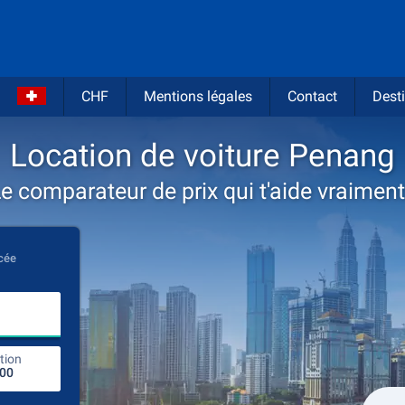
CHF
Mentions légales
Contact
Desti
Location de voiture Penang
e comparateur de prix qui t'aide vraiment
cée
Entrez le lieu de location
tion
endroit de retour