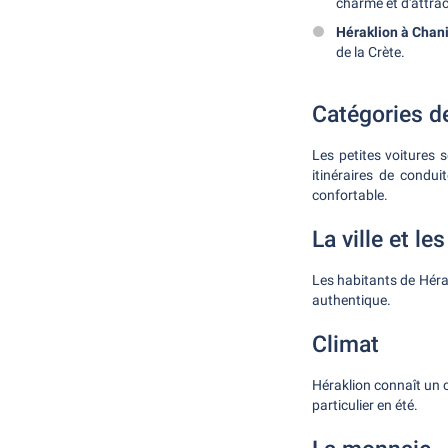
charme et d'attrac
Héraklion à Chan
de la Crète.
Catégories d
Les petites voitures 
itinéraires de condu
confortable.
La ville et le
Les habitants de Hérak
authentique.
Climat
Héraklion connaît un c
particulier en été.