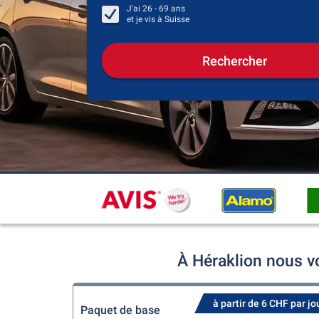
J'ai
26 - 69
ans
et je vis à
Suisse
Rechercher
À Héraklion nous v
à partir de 6 CHF par jo
Paquet de base