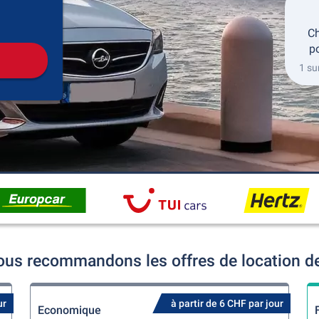
récupération
Retour de la location
Ch
po
1 su
ous recommandons les offres de location de
ur
à partir de 6 CHF par jour
Economique