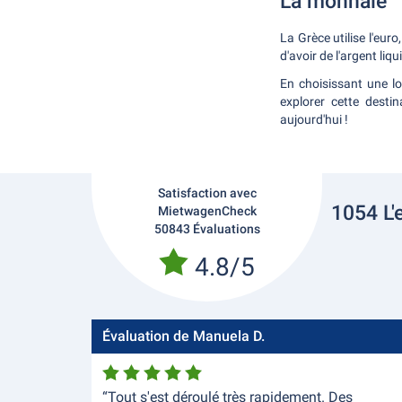
La monnaie
La Grèce utilise l'eur
d'avoir de l'argent li
En choisissant une l
explorer cette desti
aujourd'hui !
Satisfaction avec
1054 L'
MietwagenCheck
50843 Évaluations
4.8/5
Évaluation de Manuela D.
“Tout s'est déroulé très rapidement. Des