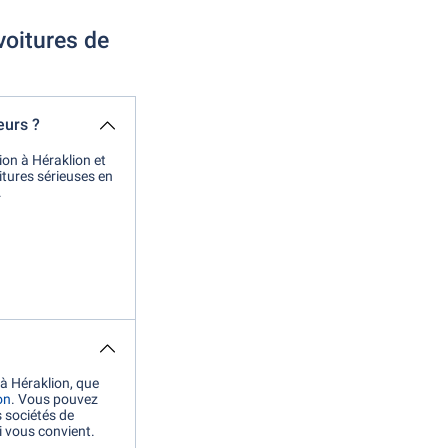
voitures de
eurs ?
tion à Héraklion et
itures sérieuses en
.
 à Héraklion, que
on
. Vous pouvez
s sociétés de
ui vous convient.