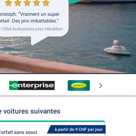
ristoph: “Vraiment un super
rtail. Des prix imbattables.”
r 1054 évaluations pour Héraklion
 voitures suivantes
à partir de 9 CHF par jour
Forfait sans souci