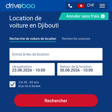
CHF
Navig
Annuler sans frais
Location de
voiture en Djibouti
Recherche de voiture de location
Recherche avancée
Entr
Entrez le lieu de location
récupération
Retour de la location
endr
récu
J'ai
26 - 69
ans
et je vis à
Suisse
Rechercher