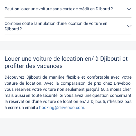
Non, malheureusement, il n'est actuellement pas possible de en
Djibouti louer une voiture sans caution.
Peut-on louer une voiture sans carte de crédit en Djibouti ?
Non, malheureusement, il n'est actuellement pas possible de en
Djibouti louer une voiture sans carte de crédit.
Combien coûte l'annulation d'une location de voiture en
Djibouti ?
Jusqu'à 24 heures avant la location, l'annulation pendant les
heures d'ouverture de Driveboo ne coûte rien.
Louer une voiture de location en/ à Djibouti et
profiter des vacances
Découvrez Djibouti de manière flexible et confortable avec votre
voiture de location. Avec la comparaison de prix chez Driveboo,
vous réservez votre voiture non seulement jusqu’á 60% moins cher,
mais aussi en toute sécurité. Si vous avez une question concernant
la réservation d'une voiture de location en/ à Djibouti, n'hésitez pas
à écrire un email à
booking@driveboo.com
.