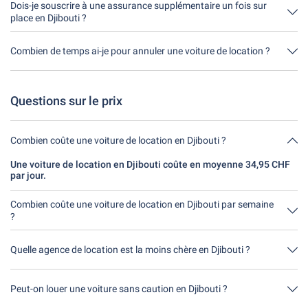
moment de la journée. Il est seulement important que tu ne
Dois-je souscrire à une assurance supplémentaire un fois sur
rendes pas la voiture de location plus tard que le délai indiqué
place en Djibouti ?
lors de la réservation.
Réserve de préférence l'assurance casco complète sans franchise
par notre intermédiaire. Ainsi, tu n'auras pas besoin de souscrire
Combien de temps ai-je pour annuler une voiture de location ?
une autre assurance sur place.
Tu as jusqu'à 24 heures avant la location pour annuler, pendant
les heures d'ouverture de Driveboo.
Questions sur le prix
Combien coûte une voiture de location en Djibouti ?
Une voiture de location en Djibouti coûte en moyenne 34,95 CHF
par jour.
Combien coûte une voiture de location en Djibouti par semaine
?
Une voiture de location en Djibouti coûte en moyenne 244,67 CHF
par semaine (34,95 CHF par jour).
Quelle agence de location est la moins chère en Djibouti ?
DooRental est l'agence de location la moins chère en Djibouti.
Une location coûte 139,81 CHF pour 4 jours.
Peut-on louer une voiture sans caution en Djibouti ?