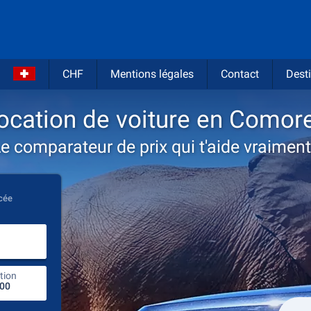
CHF
Mentions légales
Contact
Desti
ocation de voiture en Comor
e comparateur de prix qui t'aide vraiment
cée
Entrez le lieu de location
tion
endroit de retour