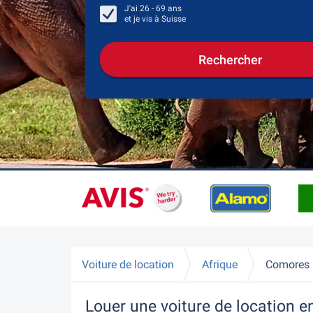
J'ai
26 - 69
ans
et je vis à
Suisse
Rechercher
Voiture de location
Afrique
Comores
Louer une voiture de location e