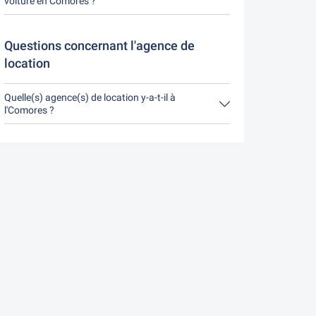
voiture en Comores ?
Jusqu'à 24 heures avant la location, l'annulation
pendant les heures d'ouverture de Driveboo ne
coûte rien.
Questions concernant l'agence de
location
Quelle(s) agence(s) de location y-a-t-il à
l'Comores ?
A l'Comores, la seule agence de location est BSP
Auto.