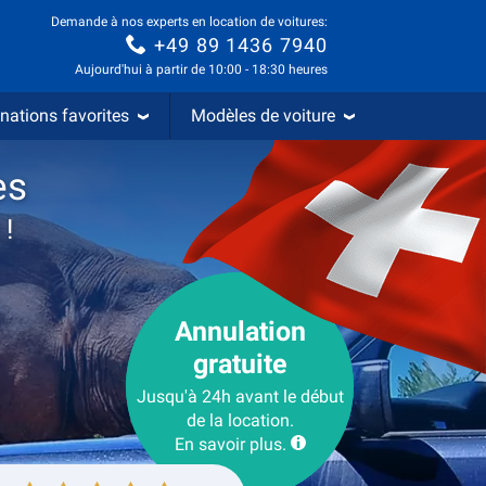
Demande à nos experts en location de voitures:
+49 89 1436 7940
Aujourd'hui à partir de 10:00 - 18:30 heures
nations favorites
Modèles de voiture
es
 !
Annulation
gratuite
Jusqu'à 24h avant le début
de la location.
En savoir plus.