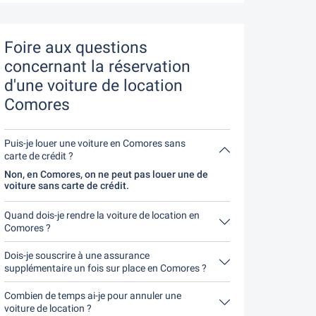
Foire aux questions
concernant la réservation
d'une voiture de location
Comores
Puis-je louer une voiture en Comores sans
carte de crédit ?
Non, en Comores, on ne peut pas louer une de
voiture sans carte de crédit.
Quand dois-je rendre la voiture de location en
Comores ?
En principe, tu peux rendre la voiture de location à
n'importe quel moment de la journée. Il est
Dois-je souscrire à une assurance
seulement important que tu ne rendes pas la
supplémentaire un fois sur place en Comores ?
voiture de location plus tard que le délai indiqué
Réserve de préférence l'assurance casco
lors de la réservation.
complète sans franchise par notre intermédiaire.
Combien de temps ai-je pour annuler une
Ainsi, tu n'auras pas besoin de souscrire une autre
voiture de location ?