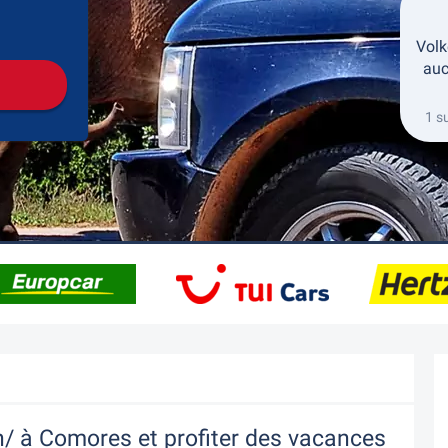
récupération
Retour de la location
Volk
auc
1 s
n/ à Comores et profiter des vacances