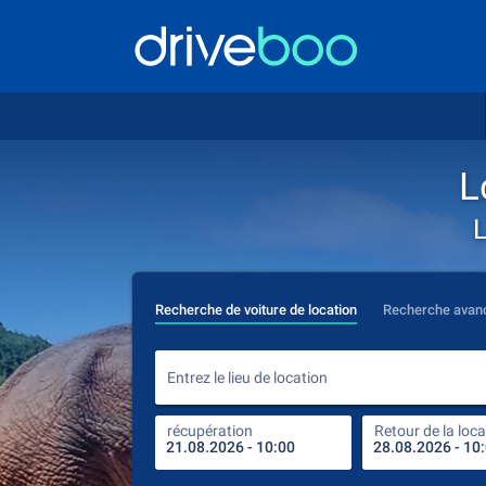
L
L
Recherche de voiture de location
Recherche avan
Entrez le lieu de location
récupération
Retour de la loca