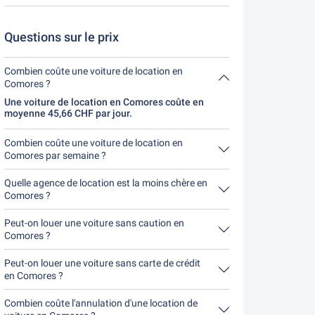
assurance sur place.
Tu as jusqu'à 24 heures avant la location pour
annuler, pendant les heures d'ouverture de
Driveboo.
Questions sur le prix
Combien coûte une voiture de location en
Comores ?
Une voiture de location en Comores coûte en
moyenne 45,66 CHF par jour.
Combien coûte une voiture de location en
Comores par semaine ?
Une voiture de location en Comores coûte en
moyenne 319,61 CHF par semaine (45,66 CHF par
Quelle agence de location est la moins chère en
jour).
Comores ?
DooRental est l'agence de location la moins chère
en Comores. Une location coûte 182,64 CHF pour
Peut-on louer une voiture sans caution en
4 jours.
Comores ?
Non, malheureusement, il n'est actuellement pas
possible de en Comores louer une voiture sans
Peut-on louer une voiture sans carte de crédit
caution.
en Comores ?
Non, malheureusement, il n'est actuellement pas
possible de en Comores louer une voiture sans
Combien coûte l'annulation d'une location de
carte de crédit.