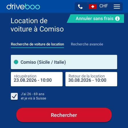
CHF
Navig
Annuler sans frais
Location de
voiture à Comiso
Recherche de voiture de location
Recherche avancée
pre
Comiso (Sicile / Italie)
récupération
Retour de la location
endr
récu
J'ai
26 - 69
ans
et je vis à
Suisse
Rechercher