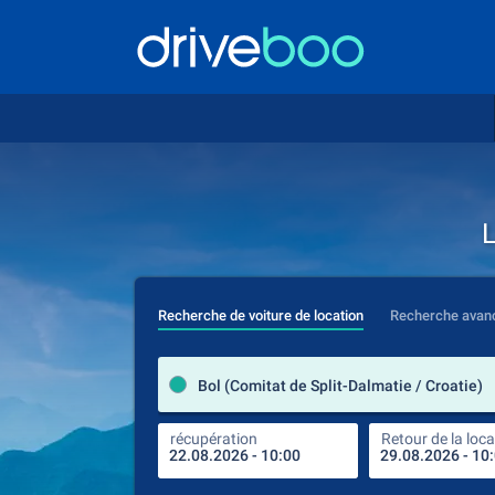
L
Recherche de voiture de location
Recherche avan
Bol (Comitat de Split-Dalmatie / Croatie)
récupération
Retour de la loca