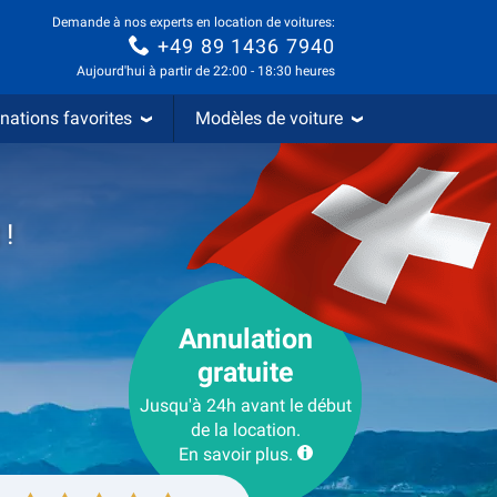
Demande à nos experts en location de voitures:
+49 89 1436 7940
Aujourd'hui à partir de 22:00 - 18:30 heures
nations favorites
Modèles de voiture
 !
Annulation
gratuite
Jusqu'à 24h avant le début
de la location.
En savoir plus.