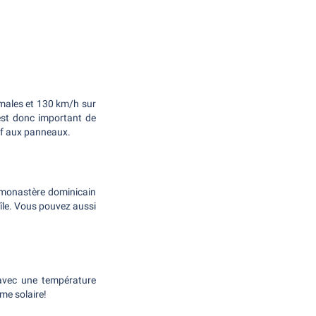
ormales et 130 km/h sur
 est donc important de
if aux panneaux.
e monastère dominicain
'île. Vous pouvez aussi
 avec une température
me solaire!