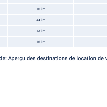
16 km
44 km
13 km
16 km
e: Aperçu des destinations de location de 