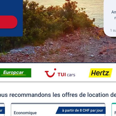
récupération
Retour de la location
Am
1 s
ous recommandons les offres de location de
ur
à partir de 8 CHF par jour
Economique