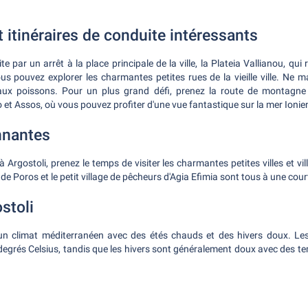
t itinéraires de conduite intéressants
 par un arrêt à la place principale de la ville, la Plateia Vallianou, qui
ous pouvez explorer les charmantes petites rues de la vieille ville. Ne 
ux poissons. Pour un plus grand défi, prenez la route de montagne 
et Assos, où vous pouvez profiter d'une vue fantastique sur la mer Ionie
nnantes
 Argostoli, prenez le temps de visiter les charmantes petites villes et vi
le de Poros et le petit village de pêcheurs d'Agia Efimia sont tous à une cou
stoli
d'un climat méditerranéen avec des étés chauds et des hivers doux. Le
degrés Celsius, tandis que les hivers sont généralement doux avec des