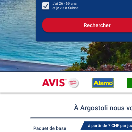
J'ai
26 - 69
ans
et je vis à
Suisse
Rechercher
À Argostoli nous v
à partir de 7 CHF par jo
Paquet de base