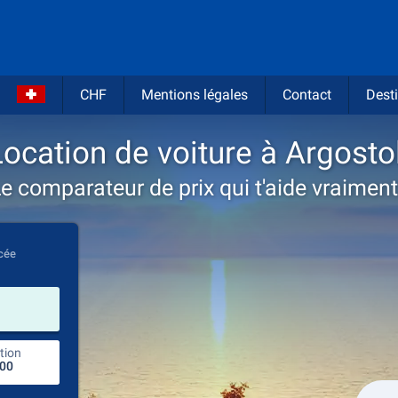
CHF
Mentions légales
Contact
Desti
Location de voiture à Argostol
e comparateur de prix qui t'aide vraiment
cée
prendre
tion
endroit de retour