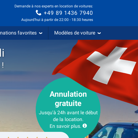
Demande à nos experts en location de voitures:
+49 89 1436 7940
Aujourd'hui à partir de 22:00 - 18:30 heures
nations favorites
Modèles de voiture
i
 !
Annulation
gratuite
Jusqu'à 24h avant le début
de la location.
En savoir plus.