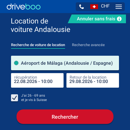
CHF
Navig
Annuler sans frais
Location de
voiture Andalousie
Recherche de voiture de location
Recherche avancée
pre
Aéroport de Málaga (Andalousie / Espagne)
récupération
Retour de la location
endr
récu
J'ai
26 - 69
ans
et je vis à
Suisse
Rechercher