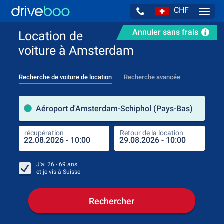
CHF
Navig
Annuler sans frais
Location de
voiture à Amsterdam
Recherche de voiture de location
Recherche avancée
pre
Aéroport d'Amsterdam-Schiphol (Pays-Bas)
récupération
Retour de la location
endr
récu
J'ai
26 - 69
ans
et je vis à
Suisse
Rechercher